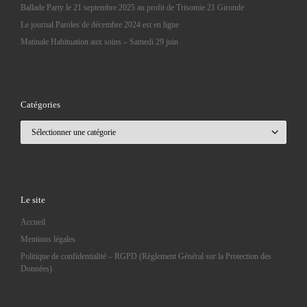
Ballade Party le 21 septembre 2025 au profit de Trisomie 21 Gironde
Le journal Paroles de décembre 2024 est en ligne
Matinale Habituation aux soins – Samedi 29 juin
Catégories
Catégories
Le site
Accueil
Mentions légales
Politique de confidentialité – RGPD (Règlement Général sur la Protection des
Données)