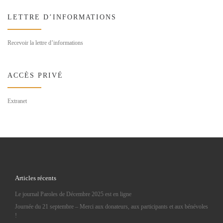
LETTRE D’INFORMATIONS
Recevoir la lettre d’informations
ACCÈS PRIVÉ
Extranet
Articles récents
Le journal Paroles de Décembre 2025 est en ligne
Journée du 21 septembre – Merci aux donateurs, aux participants et aux bénévoles
!