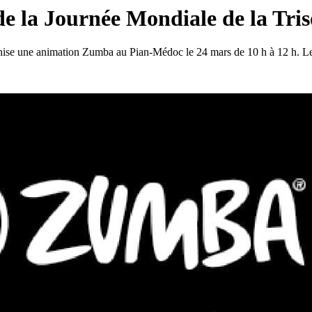
e la Journée Mondiale de la Tri
nise une animation Zumba au Pian-Médoc le 24 mars de 10 h à 12 h. Le