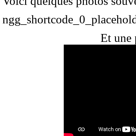
Voici quelques photos souve
ngg_shortcode_0_placehol
Et une 