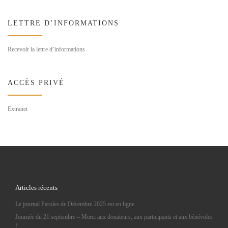
LETTRE D’INFORMATIONS
Recevoir la lettre d’informations
ACCÈS PRIVÉ
Extranet
Articles récents
Le journal Paroles de Décembre 2025 est en ligne
Journée du 21 septembre – Merci aux donateurs, aux participants et aux bénévoles
!