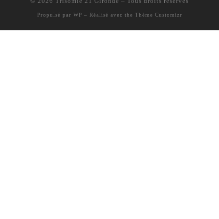
© 2026
Trisomie 21 Gironde
– Tous droits réservés
Propulsé par
WP
– Réalisé avec the
Thème Customizr