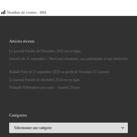
Nombre de visites :
684
Articles récents
Le journal Paroles de Décembre 2025 est en ligne
Journée du 21 septembre – Merci aux donateurs, aux participants et aux bénévoles
!
Ballade Party le 21 septembre 2025 au profit de Trisomie 21 Gironde
Le journal Paroles de décembre 2024 est en ligne
Matinale Habituation aux soins – Samedi 29 juin
Catégories