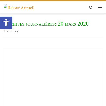
Passer au contenu
Search
Men
Ouvrir la barre d’outils
Archives journalières:
20 mars 2020
2 articles