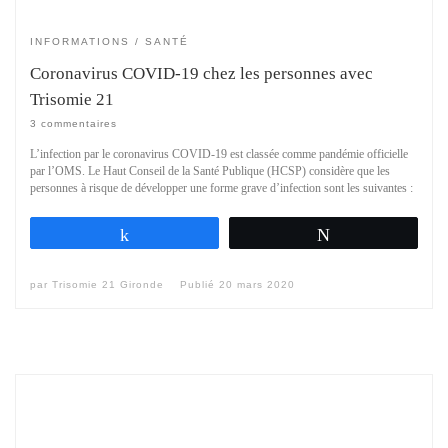
INFORMATIONS
SANTÉ
Coronavirus COVID-19 chez les personnes avec
Trisomie 21
3 commentaires
L’infection par le coronavirus COVID-19 est classée comme pandémie officielle
par l’OMS. Le Haut Conseil de la Santé Publique (HCSP) considère que les
personnes à risque de développer une forme grave d’infection sont les suivantes :
Partagez
Tweetez
par
Trisomie 21 Gironde
Publié
20 mars 2020