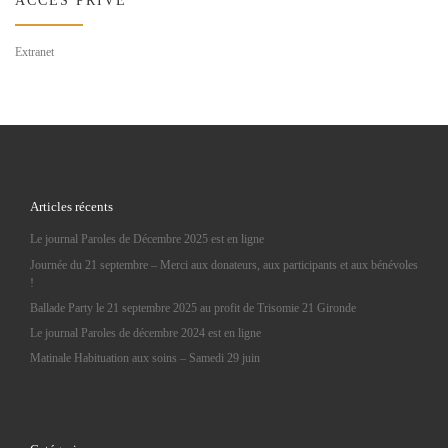
ACCÈS PRIVÉ
Extranet
Articles récents
Le journal Paroles de Décembre 2025 est en ligne
Journée du 21 septembre – Merci aux donateurs, aux participants et aux bénévoles
!
Ballade Party le 21 septembre 2025 au profit de Trisomie 21 Gironde
Le journal Paroles de décembre 2024 est en ligne
Matinale Habituation aux soins – Samedi 29 juin