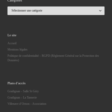
Catégories
Catégories
Le site
Accueil
Mentions légales
Politique de confidentialité – RGPD (Règlement Général sur la Protection des
Données)
Plans d’accès
Gradignan – Salle St Géry
Gradignan – La Tannerie
Villenave d’Ornon – Association