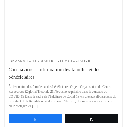
INFORMATIONS
SANTÉ
VIE ASSOCIATIVE
Coronavirus – Information des familles et des
bénéficiaires
À destination des familles et des bénéficiaires Objet : Organisation du Centre
Ressources Régional Trisomie 21 Nouvelle-Aquitaine dans le contexte du
COVID-19 Dans le cadre de l’épidémie de Covid-19 et suite aux déclarations du
Président de la République et du Premier Ministre, des mesures ont été prises
pour protéger les […]
Partagez
Tweetez