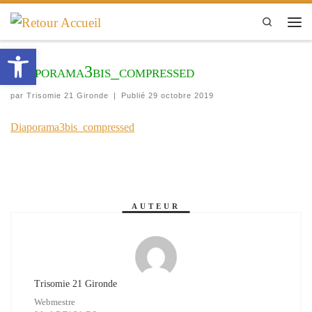
Passer au contenu
Search
Men
Ouvrir la barre d’outils
Diaporama3bis_compressed
par
Trisomie 21 Gironde
|
Publié
29 octobre 2019
Diaporama3bis_compressed
AUTEUR
Trisomie 21 Gironde
Webmestre