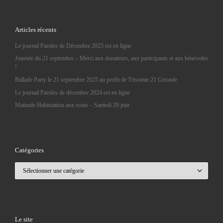
Articles récents
Le journal Paroles de Décembre 2025 est en ligne
Journée du 21 septembre – Merci aux donateurs, aux participants et aux bénévoles
!
Ballade Party le 21 septembre 2025 au profit de Trisomie 21 Gironde
Le journal Paroles de décembre 2024 est en ligne
Matinale Habituation aux soins – Samedi 29 juin
Catégories
Catégories
Le site