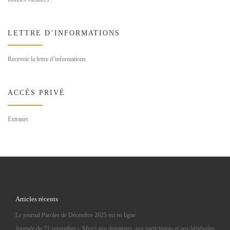
LETTRE D’INFORMATIONS
Recevoir la lettre d’informations
ACCÈS PRIVÉ
Extranet
Articles récents
Le journal Paroles de Décembre 2025 est en ligne
Journée du 21 septembre – Merci aux donateurs, aux participants et aux bénévoles