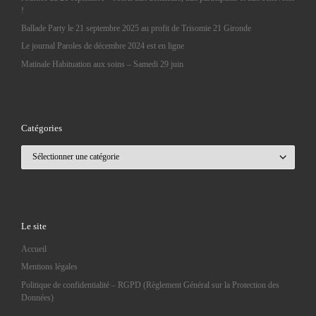
!
Ballade Party le 21 septembre 2025 au profit de Trisomie 21 Gironde
Le journal Paroles de décembre 2024 est en ligne
Matinale Habituation aux soins – Samedi 29 juin
Catégories
Catégories
Le site
Accueil
Mentions légales
Politique de confidentialité – RGPD (Règlement Général sur la Protection des
Données)