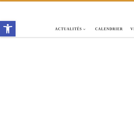
Passer au contenu
Ouvrir la barre d’outils
ACTUALITÉS
CALENDRIER
V