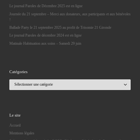
Le journal Paroles de Décembre 2025 est en ligne
Journée du 21 septembre – Merci aux donateurs, aux participants et aux bénévoles
!
Ballade Party le 21 septembre 2025 au profit de Trisomie 21 Gironde
Le journal Paroles de décembre 2024 est en ligne
Matinale Habituation aux soins – Samedi 29 juin
Catégories
Catégories
Le site
Accueil
Mentions légales