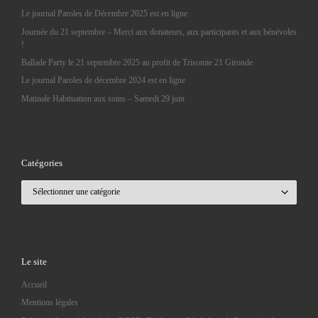
Le journal Paroles de Décembre 2025 est en ligne
Journée du 21 septembre – Merci aux donateurs, aux participants et aux bénévoles
!
Ballade Party le 21 septembre 2025 au profit de Trisomie 21 Gironde
Le journal Paroles de décembre 2024 est en ligne
Matinale Habituation aux soins – Samedi 29 juin
Catégories
Catégories
Le site
Accueil
Mentions légales