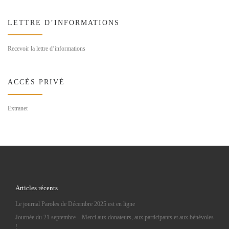
LETTRE D’INFORMATIONS
Recevoir la lettre d’informations
ACCÈS PRIVÉ
Extranet
Articles récents
Le journal Paroles de Décembre 2025 est en ligne
Journée du 21 septembre – Merci aux donateurs, aux participants et aux bénévoles
!