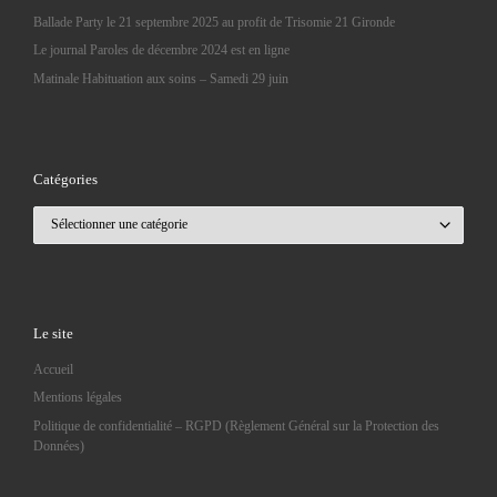
Ballade Party le 21 septembre 2025 au profit de Trisomie 21 Gironde
Le journal Paroles de décembre 2024 est en ligne
Matinale Habituation aux soins – Samedi 29 juin
Catégories
Catégories
Le site
Accueil
Mentions légales
Politique de confidentialité – RGPD (Règlement Général sur la Protection des
Données)