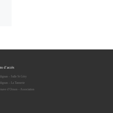
ns d’accès
dignan – Salle St Géry
dignan – La Tannerie
lenave d’Ornon – Association