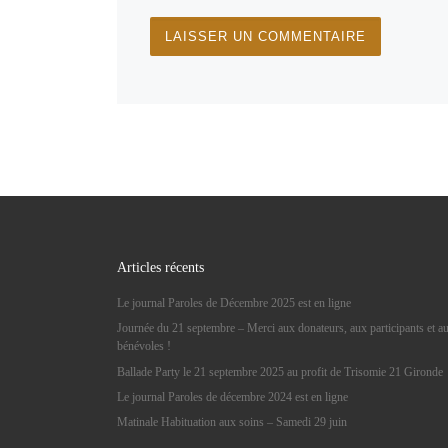
Articles récents
Le journal Paroles de Décembre 2025 est en ligne
Journée du 21 septembre – Merci aux donateurs, aux participants et a
bénévoles !
Ballade Party le 21 septembre 2025 au profit de Trisomie 21 Gironde
Le journal Paroles de décembre 2024 est en ligne
Matinale Habituation aux soins – Samedi 29 juin