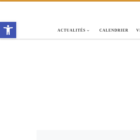
Passer au contenu
Ouvrir la barre d’outils
ACTUALITÉS
CALENDRIER
V