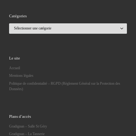
Catégories
Catégories
Le site
Accueil
Mentions légales
Politique de confidentialité – RGPD (Règlement Général sur la Protection des
Données)
Plans d’accès
Gradignan – Salle St Géry
Gradignan – La Tannerie