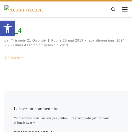
Passer au contenu
Search
Men
Ouvrir la barre d’outils
AG_4
par
Trisomie 21 Gironde
|
Publié
25 mai 2019
-
aux dimensions
1024
× 768
dans
Assemblée générale 2019
Navigation des images
Précédent
Laissez un commentaire
Votre adresse e-mail ne sera pas publiée.
Les champs obligatoires sont
indiqués avec
*