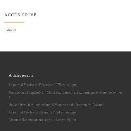
ACCÈS PRIVÉ
Extranet
Articles récents
Le journal Paroles de Décembre 2025 est en ligne
Journée du 21 septembre – Merci aux donateurs, aux participants et aux bénévoles
!
Ballade Party le 21 septembre 2025 au profit de Trisomie 21 Gironde
Le journal Paroles de décembre 2024 est en ligne
Matinale Habituation aux soins – Samedi 29 juin