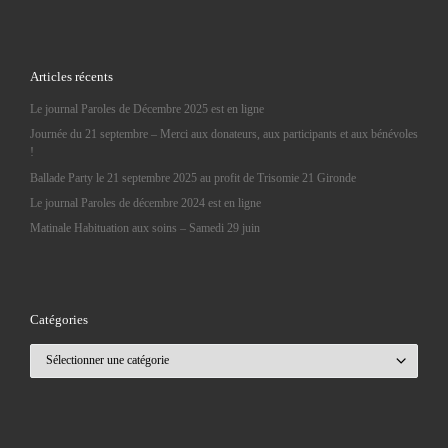
Articles récents
Le journal Paroles de Décembre 2025 est en ligne
Journée du 21 septembre – Merci aux donateurs, aux participants et aux bénévoles
!
Ballade Party le 21 septembre 2025 au profit de Trisomie 21 Gironde
Le journal Paroles de décembre 2024 est en ligne
Matinale Habituation aux soins – Samedi 29 juin
Catégories
Catégories