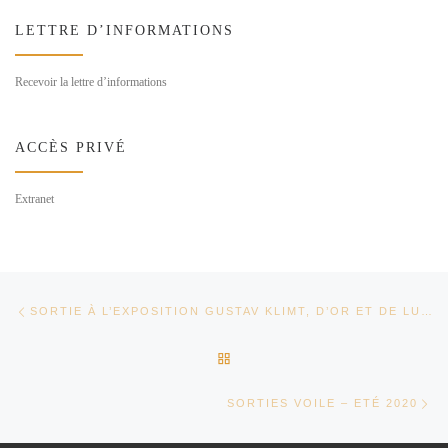
LETTRE D’INFORMATIONS
Recevoir la lettre d’informations
ACCÈS PRIVÉ
Extranet
Parcourir les articles
Article précédent
SORTIE À L’EXPOSITION GUSTAV KLIMT, D’OR ET DE LUMIÈRES – 8 JUILLET 2020
RETOUR À LA LISTE DES AR
Art
SORTIES VOILE – ETÉ 2020