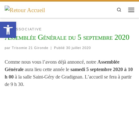
Passer au contenu
Search
Men
Ouvrir la barre d’outils
VIE ASSOCIATIVE
Assemblée Générale du 5 septembre 2020
par
Trisomie 21 Gironde
|
Publié
30 juillet 2020
Comme nous vous l’avons déjà annoncé, notre
Assemblée
Générale
aura lieu cette année le
samedi 5 septembre 2020 à 10
h 00
à la salle Saint-Géry de Gradignan. L’accueil se fera à partir
de 9 h 30.