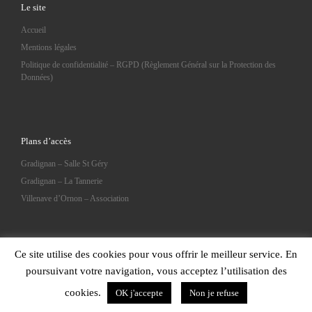
Le site
Accueil
Mentions légales
Politique de confidentialité – RGPD (Règlement Général sur la Protection des
Données)
Plans d’accès
Gradignan – Salle St Géry
Gradignan – La Tannerie
Villenave d’Ornon – Association
Ce site utilise des cookies pour vous offrir le meilleur service. En
poursuivant votre navigation, vous acceptez l’utilisation des
© 2026
Trisomie 21 Gironde
– Tous droits réservés
cookies.
OK j'accepte
Non je refuse
Propulsé par
WP
– Réalisé avec the
Thème Customizr