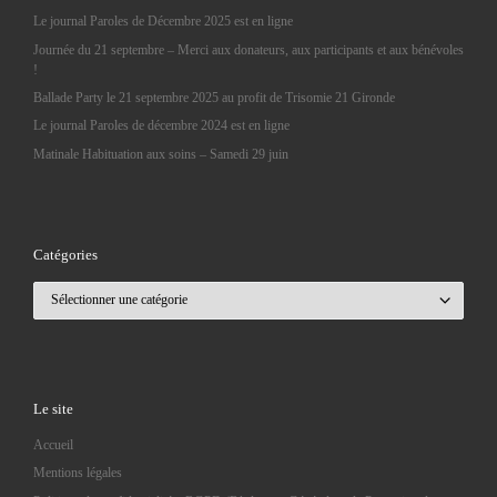
Le journal Paroles de Décembre 2025 est en ligne
Journée du 21 septembre – Merci aux donateurs, aux participants et aux bénévoles
!
Ballade Party le 21 septembre 2025 au profit de Trisomie 21 Gironde
Le journal Paroles de décembre 2024 est en ligne
Matinale Habituation aux soins – Samedi 29 juin
Catégories
Catégories
Le site
Accueil
Mentions légales