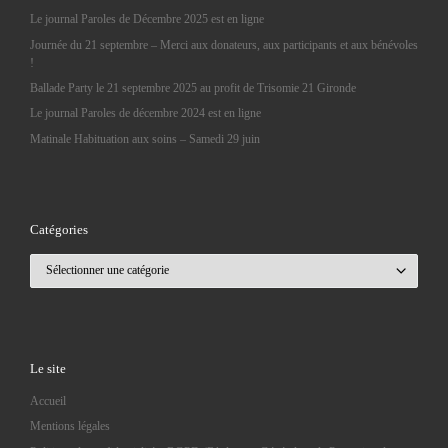
Le journal Paroles de Décembre 2025 est en ligne
Journée du 21 septembre – Merci aux donateurs, aux participants et aux bénévoles
!
Ballade Party le 21 septembre 2025 au profit de Trisomie 21 Gironde
Le journal Paroles de décembre 2024 est en ligne
Matinale Habituation aux soins – Samedi 29 juin
Catégories
Catégories
Le site
Accueil
Mentions légales