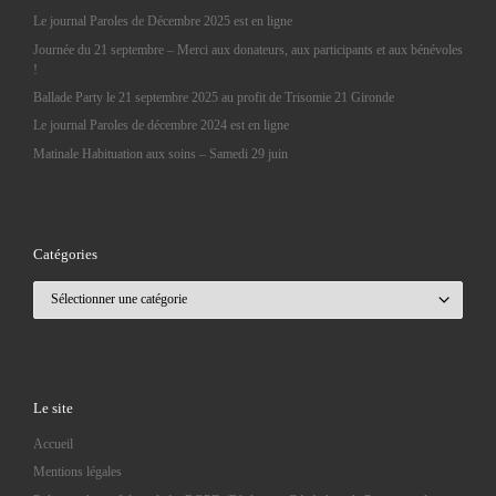
Le journal Paroles de Décembre 2025 est en ligne
Journée du 21 septembre – Merci aux donateurs, aux participants et aux bénévoles
!
Ballade Party le 21 septembre 2025 au profit de Trisomie 21 Gironde
Le journal Paroles de décembre 2024 est en ligne
Matinale Habituation aux soins – Samedi 29 juin
Catégories
Catégories
Le site
Accueil
Mentions légales