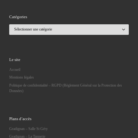
Catégories
Catégories
Le site
Accueil
Mentions légales
Politique de confidentialité – RGPD (Règlement Général sur la Protection des
Données)
Plans d’accès
Gradignan – Salle St Géry
Gradignan – La Tannerie