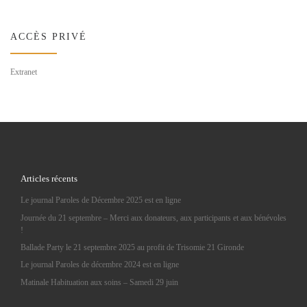
ACCÈS PRIVÉ
Extranet
Articles récents
Le journal Paroles de Décembre 2025 est en ligne
Journée du 21 septembre – Merci aux donateurs, aux participants et aux bénévoles
!
Ballade Party le 21 septembre 2025 au profit de Trisomie 21 Gironde
Le journal Paroles de décembre 2024 est en ligne
Matinale Habituation aux soins – Samedi 29 juin