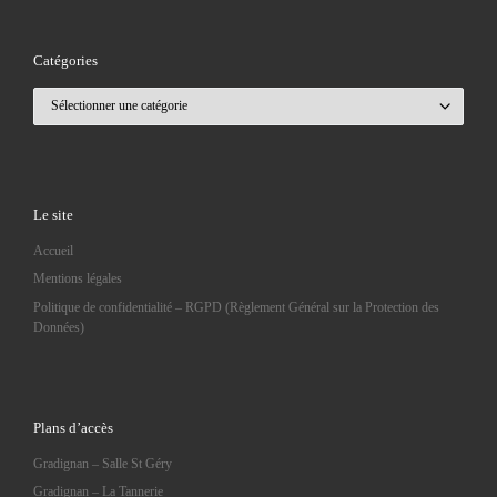
Catégories
Catégories
Le site
Accueil
Mentions légales
Politique de confidentialité – RGPD (Règlement Général sur la Protection des
Données)
Plans d’accès
Gradignan – Salle St Géry
Gradignan – La Tannerie