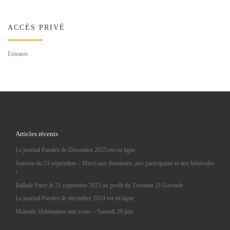
ACCÈS PRIVÉ
Extranet
Articles récents
Le journal Paroles de Décembre 2025 est en ligne
Journée du 21 septembre – Merci aux donateurs, aux participants et aux bénévoles
!
Ballade Party le 21 septembre 2025 au profit de Trisomie 21 Gironde
Le journal Paroles de décembre 2024 est en ligne
Matinale Habituation aux soins – Samedi 29 juin