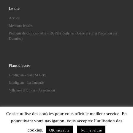
Le site
Accueil
Mentions légales
Politique de confidentialité – RGPD (Règlement Général sur la Protection des
Données)
Plans d’accès
Gradignan – Salle St Géry
Gradignan – La Tannerie
Villenave d’Ornon – Association
Ce site utilise des cookies pour vous offrir le meilleur service. En
poursuivant votre navigation, vous acceptez l’utilisation des
© 2026
Trisomie 21 Gironde
– Tous droits réservés
cookies.
OK j'accepte
Non je refuse
Propulsé par
WP
– Réalisé avec the
Thème Customizr