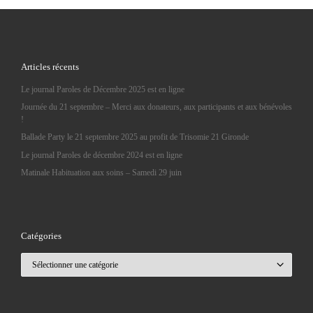
Articles récents
Le journal Paroles de Décembre 2025 est en ligne
Journée du 21 septembre – Merci aux donateurs, aux participants et aux bénévoles
!
Ballade Party le 21 septembre 2025 au profit de Trisomie 21 Gironde
Le journal Paroles de décembre 2024 est en ligne
Matinale Habituation aux soins – Samedi 29 juin
Catégories
Catégories