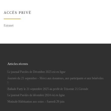
ACCÈS PRIVÉ
Extranet
Articles récents
Le journal Paroles de Décembre 2025 est en ligne
Journée du 21 septembre – Merci aux donateurs, aux participants et aux bénévoles
!
Ballade Party le 21 septembre 2025 au profit de Trisomie 21 Gironde
Le journal Paroles de décembre 2024 est en ligne
Matinale Habituation aux soins – Samedi 29 juin