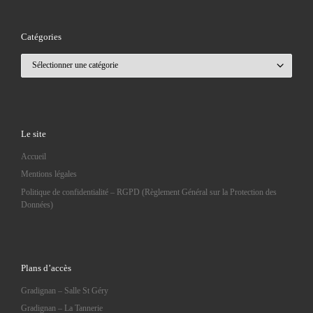
Catégories
Catégories
Le site
Accueil
Mentions légales
Politique de confidentialité – RGPD (Règlement Général sur la Protection des
Données)
Plans d’accès
Gradignan – Salle St Géry
Gradignan – La Tannerie