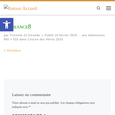
Passer au contenu
Search
Men
Ouvrir la barre d’outils
Ambiance8
par
Trisomie 21 Gironde
|
Publié
16 février 2020
-
aux dimensions
800 × 533
dans
Course des Héros 2020
Navigation des images
Précédent
Laissez un commentaire
Votre adresse e-mail ne sera pas publiée.
Les champs obligatoires sont
indiqués avec
*