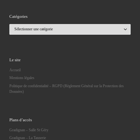
Catégories
Catégories
Le site
Accueil
Mentions légales
Politique de confidentialité – RGPD (Règlement Général sur la Protection des
Données)
Plans d’accès
Gradignan – Salle St Géry
Gradignan – La Tannerie