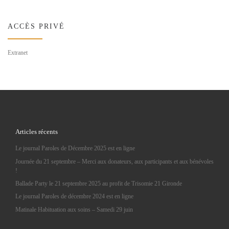
ACCÈS PRIVÉ
Extranet
Articles récents
Le journal Paroles de Décembre 2025 est en ligne
Journée du 21 septembre – Merci aux donateurs, aux participants et aux bénévoles
!
Ballade Party le 21 septembre 2025 au profit de Trisomie 21 Gironde
Le journal Paroles de décembre 2024 est en ligne
Matinale Habituation aux soins – Samedi 29 juin