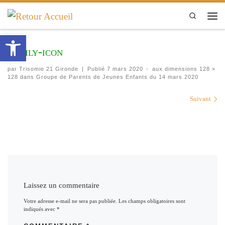
Passer au contenu
Search
Men
Ouvrir la barre d’outils
family-icon
par
Trisomie 21 Gironde
|
Publié
7 mars 2020
-
aux dimensions
128 ×
128
dans
Groupe de Parents de Jeunes Enfants du 14 mars 2020
Navigation des images
Suivant
Laissez un commentaire
Votre adresse e-mail ne sera pas publiée.
Les champs obligatoires sont
indiqués avec
*