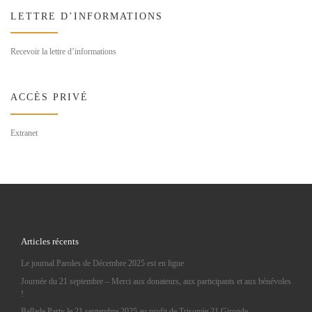
LETTRE D’INFORMATIONS
Recevoir la lettre d’informations
ACCÈS PRIVÉ
Extranet
Articles récents
Le journal Paroles de Décembre 2025 est en ligne
Journée du 21 septembre – Merci aux donateurs, aux participants et aux bénévoles
!
Ballade Party le 21 septembre 2025 au profit de Trisomie 21 Gironde