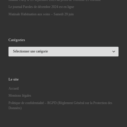
Le journal Paroles de décembre 2024 est en ligne
Matinale Habituation aux soins – Samedi 29 juin
Catégories
Catégories
Le site
Accueil
Mentions légales
Politique de confidentialité – RGPD (Règlement Général sur la Protection des
Données)