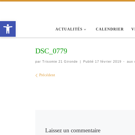
Passer au contenu
Ouvrir la barre d’outils
ACTUALITÉS
CALENDRIER
V
DSC_0779
par
Trisomie 21 Gironde
|
Publié
17 février 2019
-
aux 
Navigation des images
Précédent
Laissez un commentaire