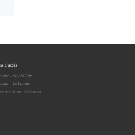
ns d’accès
dignan – Salle St Géry
dignan – La Tannerie
lenave d’Ornon – Association