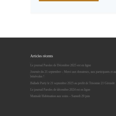
Articles récents
Le journal Paroles de Décembre 2025 est en ligne
Journée du 21 septembre – Merci aux donateurs, aux participants et a
bénévoles !
Ballade Party le 21 septembre 2025 au profit de Trisomie 21 Gironde
Le journal Paroles de décembre 2024 est en ligne
Matinale Habituation aux soins – Samedi 29 juin