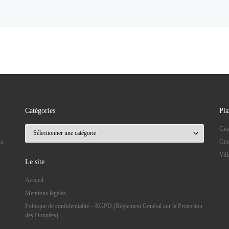
Catégories
Pla
Catégories
Gra
ux
Gra
Vil
Le site
Accueil
Mentions légales
Politique de confidentialité – RGPD (Règlement Général sur la Protection
des Données)