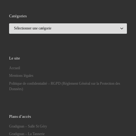
Catégories
Catégories
Le site
Accueil
Mentions légales
Politique de confidentialité – RGPD (Règlement Général sur la Protection des
Données)
Plans d’accès
Gradignan – Salle St Géry
Gradignan – La Tannerie