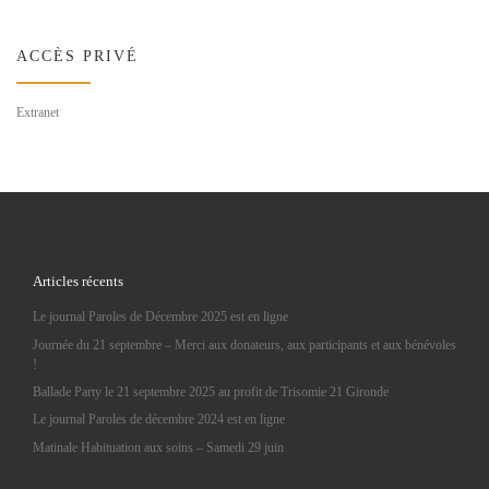
ACCÈS PRIVÉ
Extranet
Articles récents
Le journal Paroles de Décembre 2025 est en ligne
Journée du 21 septembre – Merci aux donateurs, aux participants et aux bénévoles
!
Ballade Party le 21 septembre 2025 au profit de Trisomie 21 Gironde
Le journal Paroles de décembre 2024 est en ligne
Matinale Habituation aux soins – Samedi 29 juin