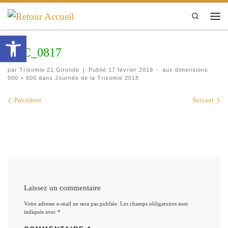
Passer au contenu
Search
Men
Ouvrir la barre d’outils
DSC_0817
par
Trisomie 21 Gironde
|
Publié
17 février 2019
-
aux dimensions
900 × 600
dans
Journée de la Trisomie 2018
Navigation des images
Précédent
Suivant
Laissez un commentaire
Votre adresse e-mail ne sera pas publiée.
Les champs obligatoires sont
indiqués avec
*