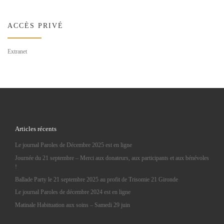
ACCÈS PRIVÉ
Extranet
Articles récents
Le journal Paroles de Décembre 2025 est en ligne
Journée du 21 septembre – Merci aux donateurs, aux participants et aux bénévoles
!
Ballade Party le 21 septembre 2025 au profit de Trisomie 21 Gironde
Le journal Paroles de décembre 2024 est en ligne
Matinale Habituation aux soins – Samedi 29 juin