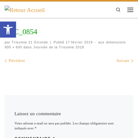
Passer au contenu
Search
Men
Ouvrir la barre d’outils
DSC_0854
par
Trisomie 21 Gironde
|
Publié
17 février 2019
-
aux dimensions
900 × 600
dans
Journée de la Trisomie 2018
Navigation des images
Précédent
Suivant
Laissez un commentaire
Votre adresse e-mail ne sera pas publiée.
Les champs obligatoires sont
indiqués avec
*