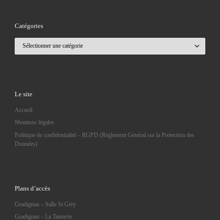
Catégories
Catégories
Le site
Accueil
Mentions légales
Politique de confidentialité – RGPD (Règlement Général sur la Protection des
Données)
Plans d’accès
Gradignan – Salle St Géry
Gradignan – La Tannerie