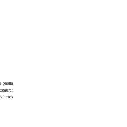
e paëlla
estaurer
es héros