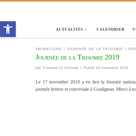
Passer au contenu
Ouvrir la barre d’outils
ACTUALITÉS
CALENDRIER
V
ANIMATIONS
JOURNÉE DE LA TRISOMIE
RE
Journée de la Trisomie 2019
par
Trisomie 21 Gironde
|
Publié
18 novembre 2019
Le 17 novembre 2019 a eu lieu la Journée nationa
journée festive et conviviale à Gradignan. Merci à tous