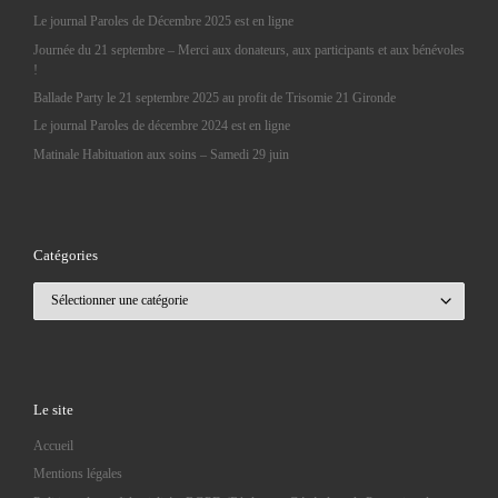
Le journal Paroles de Décembre 2025 est en ligne
Journée du 21 septembre – Merci aux donateurs, aux participants et aux bénévoles
!
Ballade Party le 21 septembre 2025 au profit de Trisomie 21 Gironde
Le journal Paroles de décembre 2024 est en ligne
Matinale Habituation aux soins – Samedi 29 juin
Catégories
Catégories
Le site
Accueil
Mentions légales