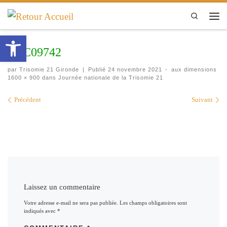
Passer au contenu
Search
Men
Ouvrir la barre d’outils
DSC09742
par
Trisomie 21 Gironde
|
Publié
24 novembre 2021
-
aux dimensions
1600 × 900
dans
Journée nationale de la Trisomie 21
Navigation des images
Précédent
Suivant
Laissez un commentaire
Votre adresse e-mail ne sera pas publiée.
Les champs obligatoires sont
indiqués avec
*