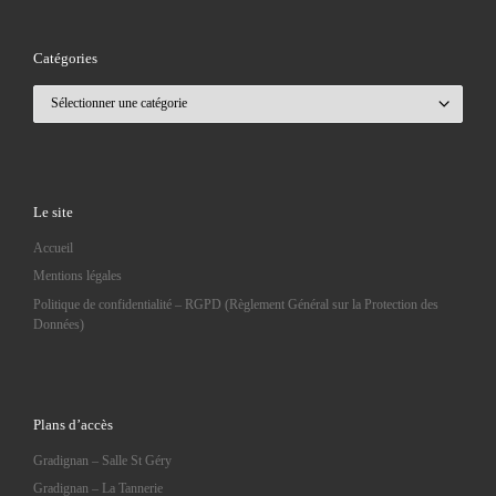
Catégories
Catégories
Le site
Accueil
Mentions légales
Politique de confidentialité – RGPD (Règlement Général sur la Protection des
Données)
Plans d’accès
Gradignan – Salle St Géry
Gradignan – La Tannerie