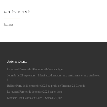
ACCÈS PRIVÉ
Extranet
Articles récents
Le journal Paroles de Décembre 2025 est en ligne
Journée du 21 septembre – Merci aux donateurs, aux participants et aux bénévoles
!
Ballade Party le 21 septembre 2025 au profit de Trisomie 21 Gironde
Le journal Paroles de décembre 2024 est en ligne
Matinale Habituation aux soins – Samedi 29 juin