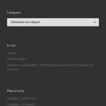
Catégories
Catégories
Le site
Accueil
Mentions légales
Politique de confidentialité – RGPD (Règlement Général sur la Protection des
Données)
Plans d’accès
Gradignan – Salle St Géry
Gradignan – La Tannerie