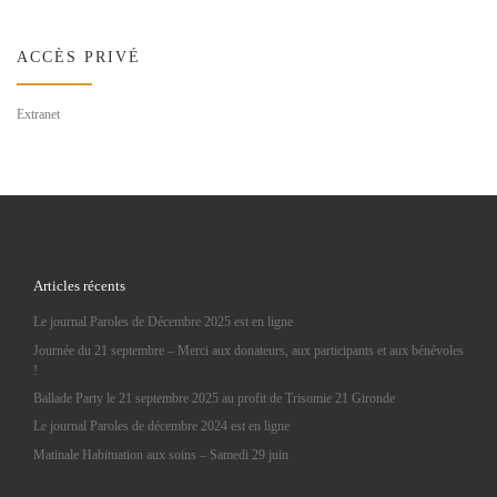
ACCÈS PRIVÉ
Extranet
Articles récents
Le journal Paroles de Décembre 2025 est en ligne
Journée du 21 septembre – Merci aux donateurs, aux participants et aux bénévoles
!
Ballade Party le 21 septembre 2025 au profit de Trisomie 21 Gironde
Le journal Paroles de décembre 2024 est en ligne
Matinale Habituation aux soins – Samedi 29 juin