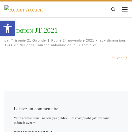
Passer au contenu
Search
Men
Ouvrir la barre d’outils
Invitation JT 2021
par
Trisomie 21 Gironde
|
Publié
24 novembre 2021
-
aux dimensions
1244 × 1761
dans
Journée nationale de la Trisomie 21
Navigation des images
Suivant
Laissez un commentaire
Votre adresse e-mail ne sera pas publiée.
Les champs obligatoires sont
indiqués avec
*