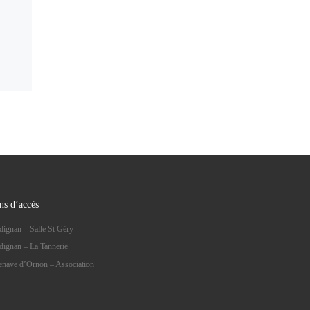
ns d’accès
dignan – Salle St Géry
dignan – La Tannerie
lenave d’Ornon – Association