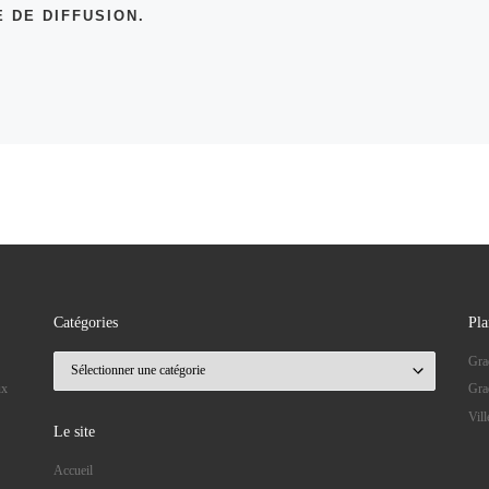
 DE DIFFUSION.
Catégories
Pla
Catégories
Gra
ux
Gra
Vil
Le site
Accueil