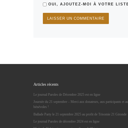
OUI, AJOUTEZ-MOI À VOTRE LISTE
Articles récents
Le journal Paroles de Décembre 2025 est en ligne
Journée du 21 septembre – Merci aux donateurs, aux participants et a
bénévoles !
Ballade Party le 21 septembre 2025 au profit de Trisomie 21 Gironde
Le journal Paroles de décembre 2024 est en ligne