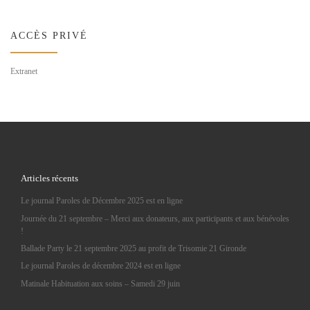
ACCÈS PRIVÉ
Extranet
Articles récents
Le journal Paroles de Décembre 2025 est en ligne
Journée du 21 septembre – Merci aux donateurs, aux participants et aux bénévoles
!
Ballade Party le 21 septembre 2025 au profit de Trisomie 21 Gironde
Le journal Paroles de décembre 2024 est en ligne
Matinale Habituation aux soins – Samedi 29 juin