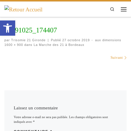
Passer au contenu
Search
Men
Ouvrir la barre d’outils
20191025_174407
par
Trisomie 21 Gironde
|
Publié
27 octobre 2019
-
aux dimensions
1600 × 900
dans
La Marche des 21 à Bordeaux
Navigation des images
Suivant
Laissez un commentaire
Votre adresse e-mail ne sera pas publiée.
Les champs obligatoires sont
indiqués avec
*