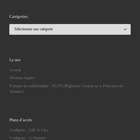
Catégories
Catégories
Le site
Accueil
Mentions légales
Politique de confidentialité – RGPD (Règlement Général sur la Protection des
Données)
Plans d’accès
Gradignan – Salle St Géry
Gradignan – La Tannerie