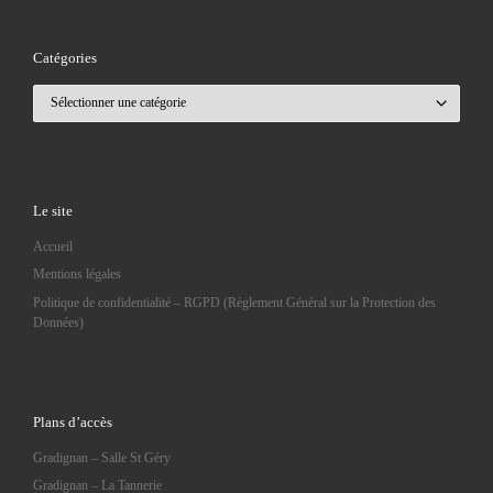
Catégories
Catégories
Le site
Accueil
Mentions légales
Politique de confidentialité – RGPD (Règlement Général sur la Protection des
Données)
Plans d’accès
Gradignan – Salle St Géry
Gradignan – La Tannerie