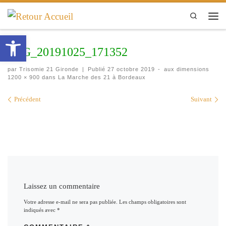
Passer au contenu
Search
Men
Ouvrir la barre d’outils
IMG_20191025_171352
par
Trisomie 21 Gironde
|
Publié
27 octobre 2019
-
aux dimensions
1200 × 900
dans
La Marche des 21 à Bordeaux
Navigation des images
Précédent
Suivant
Laissez un commentaire
Votre adresse e-mail ne sera pas publiée.
Les champs obligatoires sont
indiqués avec
*