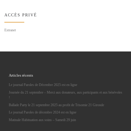
ACCÈS PRIVÉ
Extranet
Articles récents
Le journal Paroles de Décembre 2025 est en ligne
Journée du 21 septembre – Merci aux donateurs, aux participants et aux bénévoles
!
Ballade Party le 21 septembre 2025 au profit de Trisomie 21 Gironde
Le journal Paroles de décembre 2024 est en ligne
Matinale Habituation aux soins – Samedi 29 juin