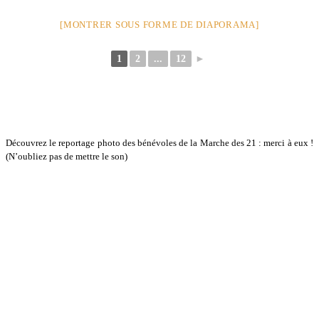
[MONTRER SOUS FORME DE DIAPORAMA]
1
2
...
12
►
Découvrez le reportage photo des bénévoles de la Marche des 21 : merci à eux !
(N’oubliez pas de mettre le son)