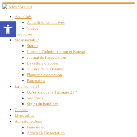
Passer
au
Actualités
contenu
Ouvrir la barre d’outils
Actualités associatives
Vidéos
Calendrier
Vie associative
Statuts
Conseil d’administration et Bureau
Journal de l’association
La cellule d’accueil
Journée de la Trisomie
Plaquette association
Partenaires
La Trisomie 21
Qu’est-ce que la Trisomie 21 ?
Vos droits
Sigles du handicap
Contact
Liens utiles
Adhésions/Dons
Faire un don
Adhérer à l’association