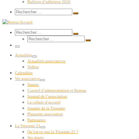
Bulletin d’adhésion 2026
Search
Rechercher
Rechercher
…
Search
Rechercher
Rechercher
Rechercher
…
Rechercher
…
Menu
Actualités
Actualités associatives
Vidéos
Calendrier
Vie associative
Statuts
Conseil d’administration et Bureau
Journal de l’association
La cellule d’accueil
Journée de la Trisomie
Plaquette association
Partenaires
La Trisomie 21
Qu’est-ce que la Trisomie 21 ?
Vos droits