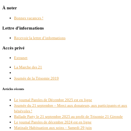
À noter
Bonnes vacances !
Lettre d’informations
Recevoir la lettre d’informations
Accès privé
Extranet
Parcourir les articles
Article précédent
La Marche des 21
Retour à la liste des articles
Article suivant
Journée de la Trisomie 2019
Articles récents
Le journal Paroles de Décembre 2025 est en ligne
Journée du 21 septembre – Merci aux donateurs, aux participants et aux
bénévoles !
Ballade Party le 21 septembre 2025 au profit de Trisomie 21 Gironde
Le journal Paroles de décembre 2024 est en ligne
Matinale Habituation aux soins – Samedi 29 juin