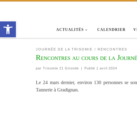
Passer au contenu
Ouvrir la barre d’outils
ACTUALITÉS
CALENDRIER
V
JOURNÉE DE LA TRISOMIE
RENCONTRES
Rencontres au cours de la Journé
par
Trisomie 21 Gironde
|
Publié
1 avril 2024
Le 24 mars dernier, environ 130 personnes se sont
Tannerie à Gradignan.