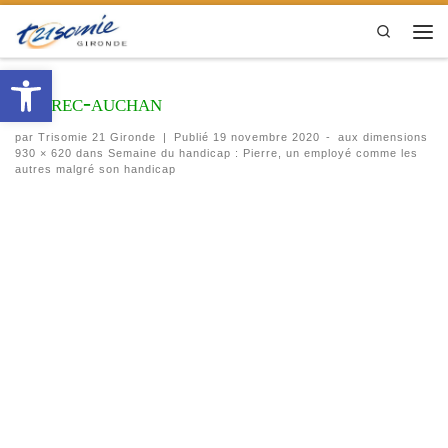
Passer au contenu
Search
Men
Ouvrir la barre d’outils
pierrec-auchan
par
Trisomie 21 Gironde
|
Publié
19 novembre 2020
-
aux dimensions
930 × 620
dans
Semaine du handicap : Pierre, un employé comme les
autres malgré son handicap
Navigation des images