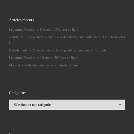
Articles récents
Le journal Paroles de Décembre 2025 est en ligne
Journée du 21 septembre – Merci aux donateurs, aux participants et aux bénévoles
!
Ballade Party le 21 septembre 2025 au profit de Trisomie 21 Gironde
Le journal Paroles de décembre 2024 est en ligne
Matinale Habituation aux soins – Samedi 29 juin
Catégories
Catégories