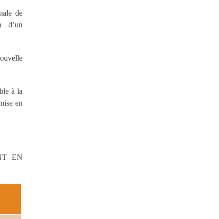
nale de
n d’un
nouvelle
ble à la
 mise en
NT EN