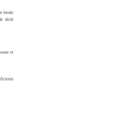
on mode
e droit
ronne et
icients