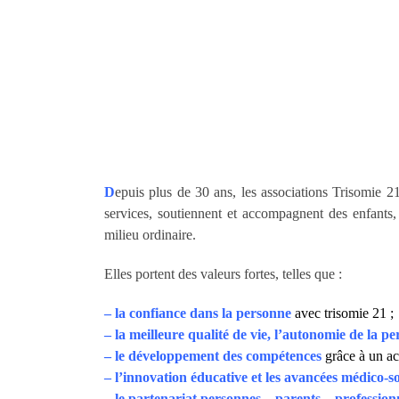
D
epuis plus de 30 ans, les associations Trisomie 21
services, soutiennent et accompagnent des enfants
milieu ordinaire.
Elles portent des valeurs fortes, telles que :
– la confiance dans la personne
avec trisomie 21 ;
– la meilleure qualité de vie, l’autonomie de la per
– le développement des compétences
grâce à un ac
– l’innovation éducative et les avancées médico-so
– le partenariat personnes – parents – profession