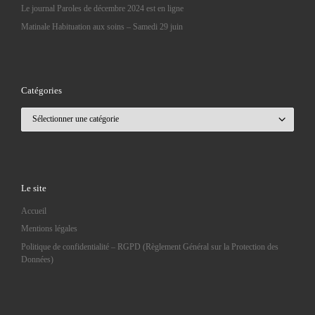
Le journal Paroles de décembre 2024 est en ligne
Matinale Habituation aux soins – Samedi 29 juin
Catégories
Catégories
Le site
Accueil
Mentions légales
Politique de confidentialité – RGPD (Règlement Général sur la Protection des
Données)