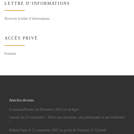
LETTRE D’INFORMATIONS
Recevoir la lettre d’informations
ACCÈS PRIVÉ
Extranet
Articles récents
Le journal Paroles de Décembre 2025 est en ligne
Journée du 21 septembre – Merci aux donateurs, aux participants et aux bénévoles
!
Ballade Party le 21 septembre 2025 au profit de Trisomie 21 Gironde