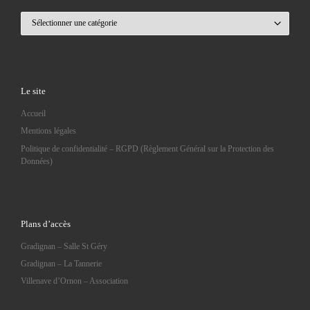
Catégories
Le site
Accueil
Mentions légales
Politique de confidentialité – RGPD (Règlement Général sur la Protection des
Données)
Plans d’accès
Gradignan – Salle St Géry
Gradignan – La Tannerie
Villenave d’Ornon – Association