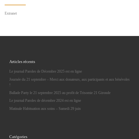
Extranet
Articles récents
Le journal Paroles de Décembre 2025 est en ligne
Journée du 21 septembre – Merci aux donateurs, aux participants et aux bénévoles
!
Ballade Party le 21 septembre 2025 au profit de Trisomie 21 Gironde
Le journal Paroles de décembre 2024 est en ligne
Matinale Habituation aux soins – Samedi 29 juin
Catégories