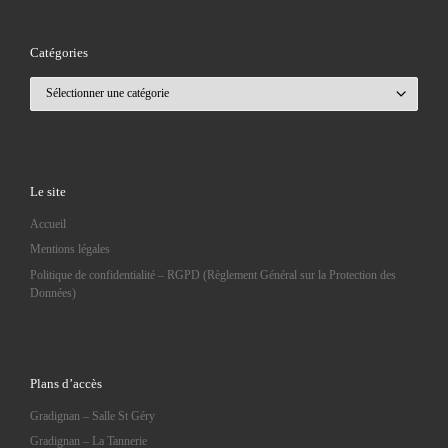
Catégories
Catégories
Le site
Accueil
Mentions légales
Politique de confidentialité – RGPD (Règlement Général sur la Protection des
Données)
Plans d’accès
Gradignan – Salle St Géry
Gradignan – La Tannerie