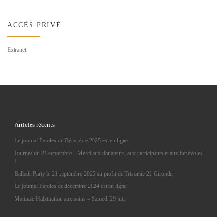
ACCÈS PRIVÉ
Extranet
Articles récents
Le journal Paroles de Décembre 2025 est en ligne
Journée du 21 septembre – Merci aux donateurs, aux participants et aux bénévoles
!
Ballade Party le 21 septembre 2025 au profit de Trisomie 21 Gironde
Le journal Paroles de décembre 2024 est en ligne
Matinale Habituation aux soins – Samedi 29 juin