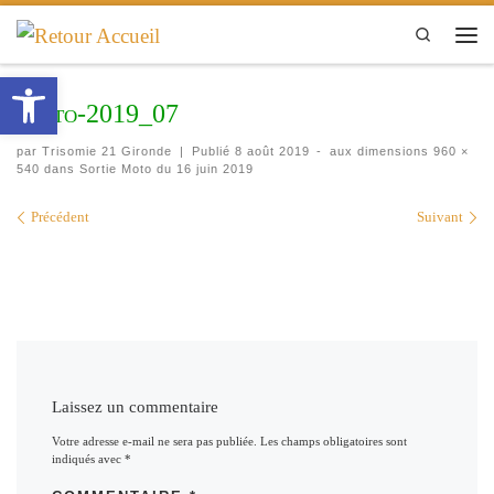
Passer au contenu
Search
Men
Ouvrir la barre d’outils
Moto-2019_07
par
Trisomie 21 Gironde
|
Publié
8 août 2019
-
aux dimensions
960 ×
540
dans
Sortie Moto du 16 juin 2019
Navigation des images
Précédent
Suivant
Laissez un commentaire
Votre adresse e-mail ne sera pas publiée.
Les champs obligatoires sont
indiqués avec
*