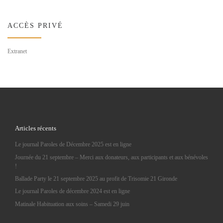
ACCÈS PRIVÉ
Extranet
Articles récents
Le journal Paroles de Décembre 2025 est en ligne
Journée du 21 septembre – Merci aux donateurs, aux participants et aux bénévoles
!
Ballade Party le 21 septembre 2025 au profit de Trisomie 21 Gironde
Le journal Paroles de décembre 2024 est en ligne
Matinale Habituation aux soins – Samedi 29 juin