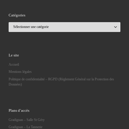
Catégories
Catégories
Le site
Accueil
Mentions légales
Politique de confidentialité – RGPD (Règlement Général sur la Protection des
Données)
Plans d’accès
Gradignan – Salle St Géry
Gradignan – La Tannerie