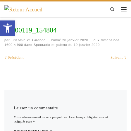
Passer au contenu
Search
Men
Ouvrir la barre d’outils
20200119_154804
par
Trisomie 21 Gironde
|
Publié
20 janvier 2020
-
aux dimensions
1600 × 900
dans
Spectacle et galette du 19 janvier 2020
Navigation des images
Précédent
Suivant
Laissez un commentaire
Votre adresse e-mail ne sera pas publiée.
Les champs obligatoires sont
indiqués avec
*