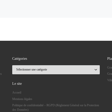
Catégories
Pla
Catégories
Gra
ux
Gra
Vil
Le site
Accueil
Mentions légales
Politique de confidentialité – RGPD (Règlement Général sur la Protection
des Données)