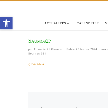
Passer au contenu
Ouvrir la barre d’outils
ACTUALITÉS
CALENDRIER
V
Saumos27
par
Trisomie 21 Gironde
|
Publié
23 février 2024
-
aux 
Sourires 33 !
Navigation des images
Précédent