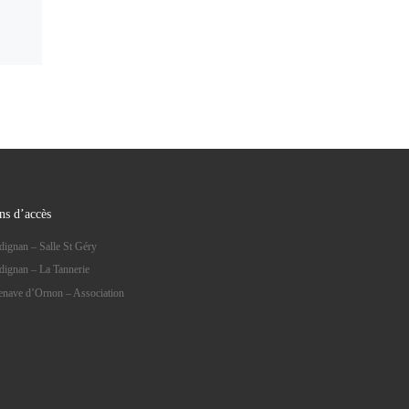
ns d’accès
dignan – Salle St Géry
dignan – La Tannerie
lenave d’Ornon – Association