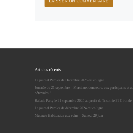
Articles récents
Le journal Paroles de Décembre 2025 est en ligne
Journée du 21 septembre – Merci aux donateurs, aux participants et a
bénévoles !
Ballade Party le 21 septembre 2025 au profit de Trisomie 21 Gironde
Le journal Paroles de décembre 2024 est en ligne
Matinale Habituation aux soins – Samedi 29 juin