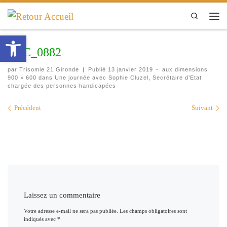
Passer au contenu
Search
Men
Ouvrir la barre d’outils
DSC_0882
par
Trisomie 21 Gironde
|
Publié
13 janvier 2019
-
aux dimensions
900 × 600
dans
Une journée avec Sophie Cluzel, Secrétaire d’Etat
chargée des personnes handicapées
Navigation des images
Précédent
Suivant
Laissez un commentaire
Votre adresse e-mail ne sera pas publiée.
Les champs obligatoires sont
indiqués avec
*