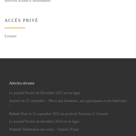
Recevoir la lettre d’informations
ACCÈS PRIVÉ
Extranet
Articles récents
Le journal Paroles de Décembre 2025 est en ligne
Journée du 21 septembre – Merci aux donateurs, aux participants et aux bénévoles
!
Ballade Party le 21 septembre 2025 au profit de Trisomie 21 Gironde
Le journal Paroles de décembre 2024 est en ligne
Matinale Habituation aux soins – Samedi 29 juin