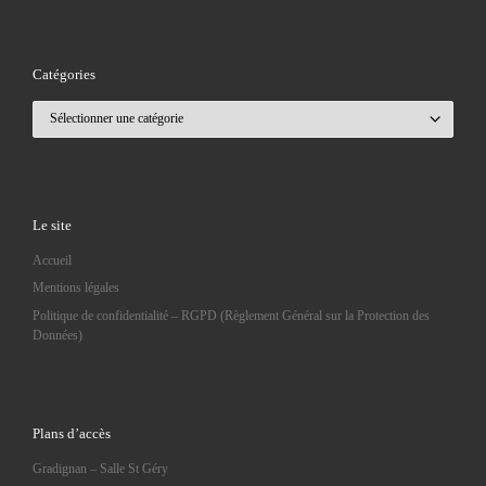
Catégories
Catégories
Le site
Accueil
Mentions légales
Politique de confidentialité – RGPD (Règlement Général sur la Protection des
Données)
Plans d’accès
Gradignan – Salle St Géry