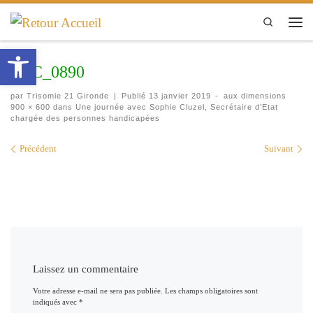
Passer au contenu
Search
Men
Ouvrir la barre d’outils
DSC_0890
par
Trisomie 21 Gironde
|
Publié
13 janvier 2019
-
aux dimensions
900 × 600
dans
Une journée avec Sophie Cluzel, Secrétaire d’Etat
chargée des personnes handicapées
Navigation des images
Précédent
Suivant
Laissez un commentaire
Votre adresse e-mail ne sera pas publiée.
Les champs obligatoires sont
indiqués avec
*