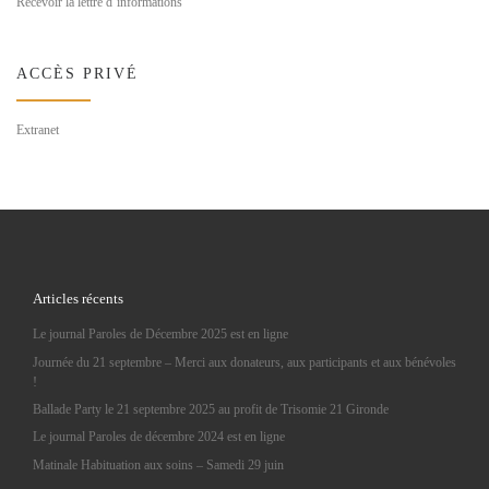
Recevoir la lettre d’informations
ACCÈS PRIVÉ
Extranet
Articles récents
Le journal Paroles de Décembre 2025 est en ligne
Journée du 21 septembre – Merci aux donateurs, aux participants et aux bénévoles
!
Ballade Party le 21 septembre 2025 au profit de Trisomie 21 Gironde
Le journal Paroles de décembre 2024 est en ligne
Matinale Habituation aux soins – Samedi 29 juin