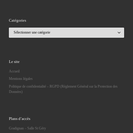
Catégories
Catégories
Le site
Accueil
Mentions légales
Politique de confidentialité – RGPD (Règlement Général sur la Protection des
Données)
Plans d’accès
Gradignan – Salle St Géry