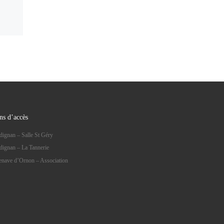
ns d’accès
dignan – Salle St Géry
dignan – La Tannerie
lenave d’Ornon – Association