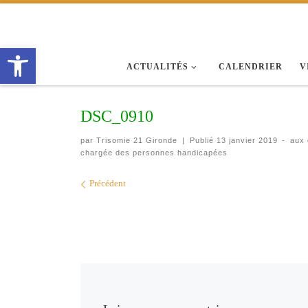
Passer au contenu
Ouvrir la barre d’outils
ACTUALITÉS
CALENDRIER
V
DSC_0910
par
Trisomie 21 Gironde
|
Publié
13 janvier 2019
-
aux
chargée des personnes handicapées
Navigation des images
Précédent