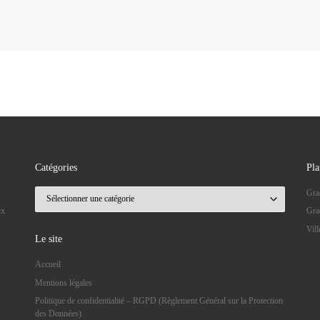
Catégories
Pla
Catégories
Gra
ux
Gra
Vil
Le site
Accueil
Mentions légales
Politique de confidentialité – RGPD (Règlement Général sur la Protection
des Données)