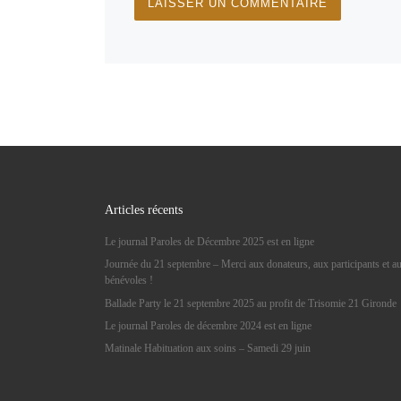
Articles récents
Le journal Paroles de Décembre 2025 est en ligne
Journée du 21 septembre – Merci aux donateurs, aux participants et a
bénévoles !
Ballade Party le 21 septembre 2025 au profit de Trisomie 21 Gironde
Le journal Paroles de décembre 2024 est en ligne
Matinale Habituation aux soins – Samedi 29 juin