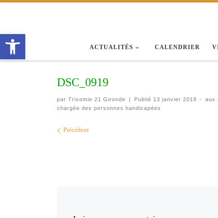
Passer au contenu
Ouvrir la barre d’outils
ACTUALITÉS
CALENDRIER
V
DSC_0919
par
Trisomie 21 Gironde
|
Publié
13 janvier 2019
-
aux
chargée des personnes handicapées
Navigation des images
Précédent