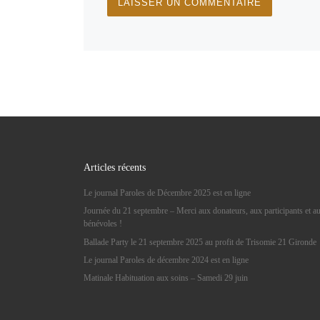
Articles récents
Le journal Paroles de Décembre 2025 est en ligne
Journée du 21 septembre – Merci aux donateurs, aux participants et a
bénévoles !
Ballade Party le 21 septembre 2025 au profit de Trisomie 21 Gironde
Le journal Paroles de décembre 2024 est en ligne
Matinale Habituation aux soins – Samedi 29 juin