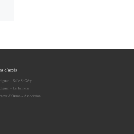
ns d’accès
dignan – Salle St Géry
dignan – La Tannerie
lenave d’Ornon – Association