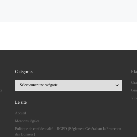
Catégories
Pla
Catégories
Gra
ux
Gra
Vil
Le site
Accueil
Mentions légales
Politique de confidentialité – RGPD (Règlement Général sur la Protection
des Données)