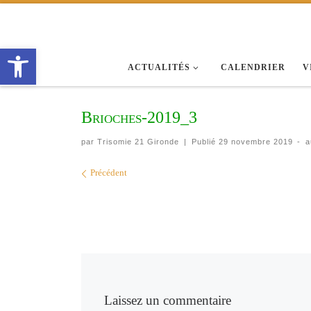
Passer au contenu
Ouvrir la barre d’outils
ACTUALITÉS
CALENDRIER
V
Brioches-2019_3
par
Trisomie 21 Gironde
|
Publié
29 novembre 2019
-
a
Navigation des images
Précédent
Laissez un commentaire