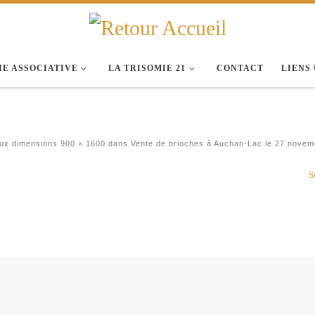
IE ASSOCIATIVE
LA TRISOMIE 21
CONTACT
LIENS
ux dimensions
900 × 1600
dans
Vente de brioches à Auchan-Lac le 27 novem
S