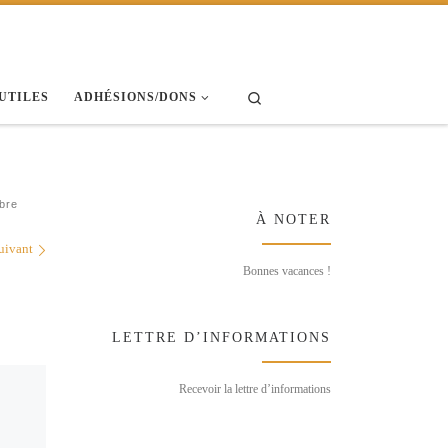
Search
 UTILES
ADHÉSIONS/DONS
bre
À NOTER
uivant
Bonnes vacances !
LETTRE D’INFORMATIONS
Recevoir la lettre d’informations