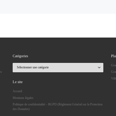
Catégories
Pla
Catégories
Gra
ux
Gra
Vil
Le site
Accueil
Mentions légales
Politique de confidentialité – RGPD (Règlement Général sur la Protection
des Données)