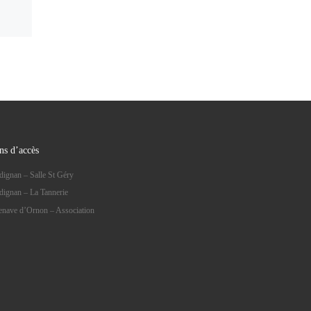
ns d’accès
dignan – Salle St Géry
dignan – La Tannerie
lenave d’Ornon – Association