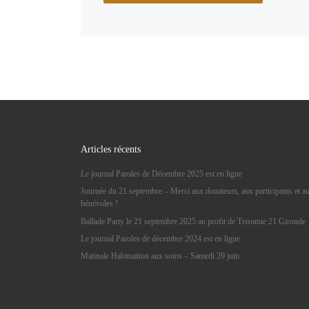
Articles récents
Le journal Paroles de Décembre 2025 est en ligne
Journée du 21 septembre – Merci aux donateurs, aux participants et a
bénévoles !
Ballade Party le 21 septembre 2025 au profit de Trisomie 21 Gironde
Le journal Paroles de décembre 2024 est en ligne
Matinale Habituation aux soins – Samedi 29 juin