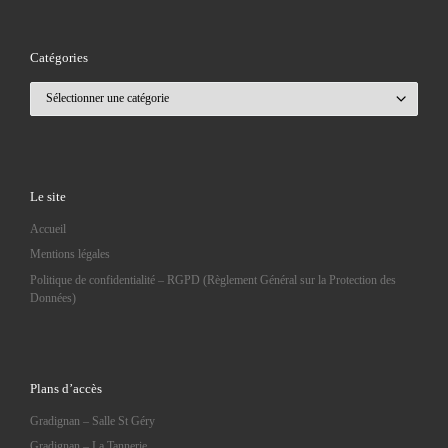
Catégories
Catégories
Le site
Accueil
Mentions légales
Politique de confidentialité – RGPD (Règlement Général sur la Protection des
Données)
Plans d’accès
Gradignan – Salle St Géry
Gradignan – La Tannerie