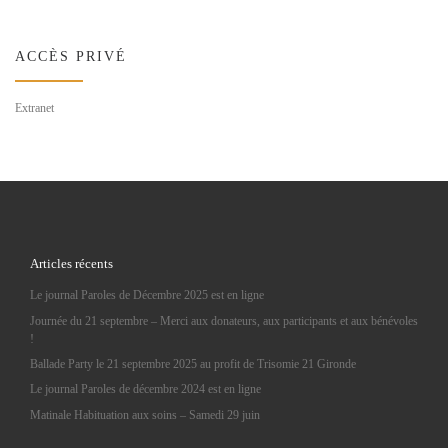
ACCÈS PRIVÉ
Extranet
Articles récents
Le journal Paroles de Décembre 2025 est en ligne
Journée du 21 septembre – Merci aux donateurs, aux participants et aux bénévoles
!
Ballade Party le 21 septembre 2025 au profit de Trisomie 21 Gironde
Le journal Paroles de décembre 2024 est en ligne
Matinale Habituation aux soins – Samedi 29 juin