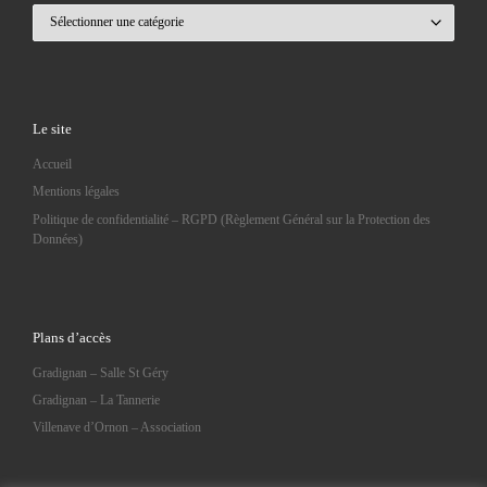
Catégories
Le site
Accueil
Mentions légales
Politique de confidentialité – RGPD (Règlement Général sur la Protection des
Données)
Plans d’accès
Gradignan – Salle St Géry
Gradignan – La Tannerie
Villenave d’Ornon – Association