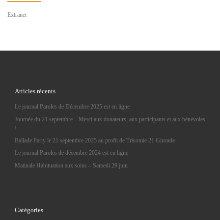
Extranet
Articles récents
Le journal Paroles de Décembre 2025 est en ligne
Journée du 21 septembre – Merci aux donateurs, aux participants et aux bénévoles
!
Ballade Party le 21 septembre 2025 au profit de Trisomie 21 Gironde
Le journal Paroles de décembre 2024 est en ligne
Matinale Habituation aux soins – Samedi 29 juin
Catégories